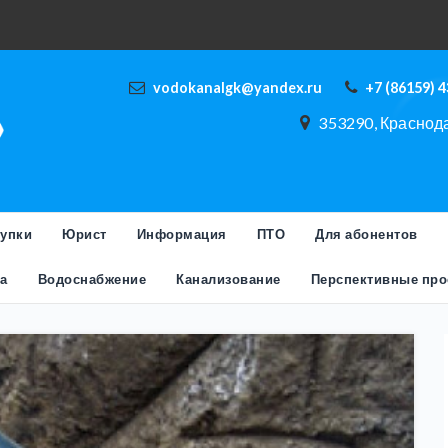
vodokanalgk@yandex.ru
+7 (86159) 
353290, Краснодар
купки
Юрист
Информация
ПТО
Для абонентов
а
Водоснабжение
Канализование
Перспективные про