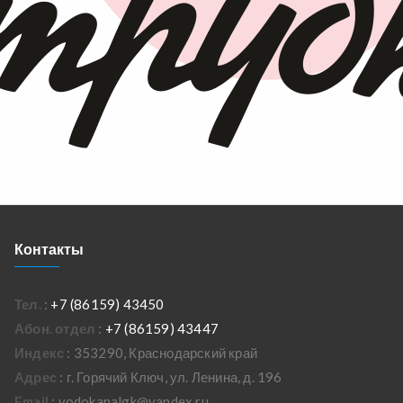
Контакты
Тел.
:
+7 (86159) 43450
Абон. отдел
:
+7 (86159) 43447
Индекс
: 353290, Краснодарский край
Адрес
: г. Горячий Ключ, ул. Ленина, д. 196
Email
: vodokanalgk@yandex.ru