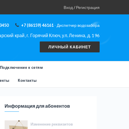
Вход
/
Регистрация
43450
+7 (86159) 46161
- Диспетчер водозабора
ский край, г. Горячий Ключ, ул. Ленина, д. 196
Подключение к сетям
екты
Контакты
Информация для абонентов
Изменение реквизитов