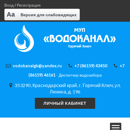
Вход
/
Регистрация
Aa
Версия для слабовидящих
vodokanalgk@yandex.ru
+7 (86159) 43450
+7
(86159) 46161
- Диспетчер водозабора
353290, Краснодарский край, г. Горячий Ключ, ул.
Ленина, д. 196