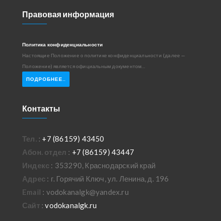
Правовая информация
Политика конфиденциальности
Настоящие Положение о политике конфиденциальности (далее —
Положение) является официальным документом...
ПОДРОБНЕЕ..
Контакты
Тел.
:
+7 (86159) 43450
Абон. отдел
:
+7 (86159) 43447
Индекс
: 353290, Краснодарский край
Адрес
: г. Горячий Ключ, ул. Ленина, д. 196
Email
: vodokanalgk@yandex.ru
Сайт
:
vodokanalgk.ru