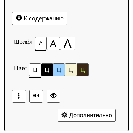
К содержанию
А
Шрифт
А
А
Цвет
Ц
Ц
Ц
Ц
Ц
Дополнительно