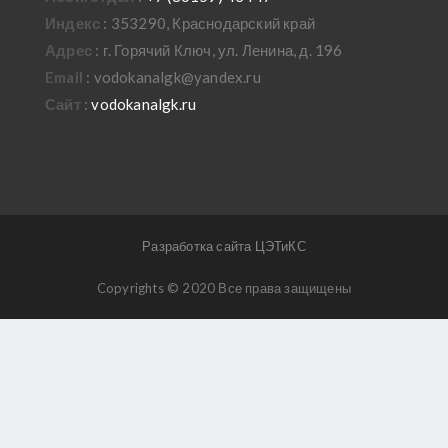
Индекс
: 353290, Краснодарский край
Адрес
: г. Горячий Ключ, ул. Ленина, д. 196
Email
: vodokanalgk@yandex.ru
Сайт
:
vodokanalgk.ru
Разработка сайта ЦЭТиКС
Copyrights © 2020 Все права защищены