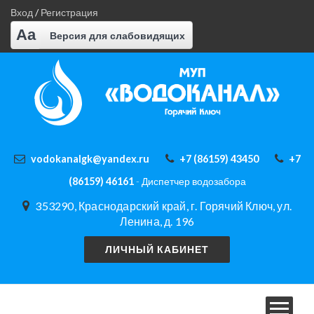
Вход
/
Регистрация
Aa
Версия для слабовидящих
vodokanalgk@yandex.ru
+7 (86159) 43450
+7
(86159) 46161
- Диспетчер водозабора
353290, Краснодарский край, г. Горячий Ключ, ул.
Ленина, д. 196