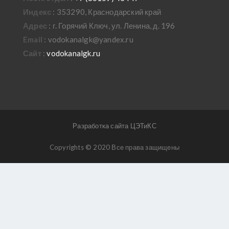
Индекс
: 353290, Краснодарский край
Адрес
: г. Горячий Ключ, ул. Ленина, д. 196
Email
: vodokanalgk@yandex.ru
Сайт
:
vodokanalgk.ru
Разработка сайта ЦЭТиКС
Copyrights © 2020 Все права защищены