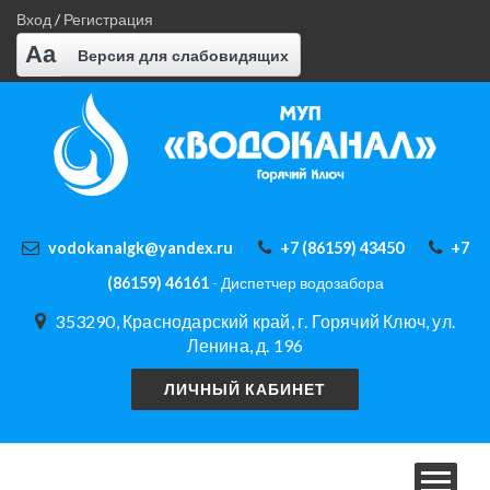
Вход
/
Регистрация
Aa
Версия для слабовидящих
vodokanalgk@yandex.ru
+7 (86159) 43450
+7
(86159) 46161
- Диспетчер водозабора
353290, Краснодарский край, г. Горячий Ключ, ул.
Ленина, д. 196